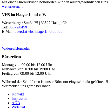
Mit einer Ehrenurkunde honorierten wir den außergewöhnlichen Einsa
weiterlesen…
VHS im Haager Land e. V.
Wasserburger Straße 25 | 83527 Haag i Ob.
Tel:
08072/8459
E-Mail:
buero[at]vhs-haagerland[dot]de
Widerrufsformular
Bürozeiten:
Montag von 09:00 bis 12.00 Uhr
Mittwoch von 16:00 bis 19:00 Uhr
Freitag von 09:00 bis 12:00 Uhr
Während der Schulferien ist unser Büro nur eingeschränkt geöffnet. B
Wir melden uns gerne bei Ihnen!
Kontakt
Impressum
AGB
Widerruf