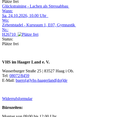
Plätze frei
Glückstraining - Lachen als Stressabbau
Wann:
Sa.
24.10.2026, 10.00 Uhr
Wo:
Zehentstadel - Kursraum 1, E07, Gymnastik
Nr.:
H26710
Status:
Plätze frei
VHS im Haager Land e. V.
Wasserburger Straße 25 | 83527 Haag i Ob.
Tel:
08072/8459
E-Mail:
buero[at]vhs-haagerland[dot]de
Widerrufsformular
Bürozeiten:
Montag von 09:00 bis 12.00 Uhr