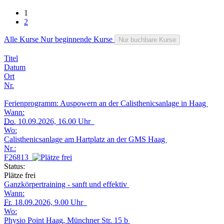
1
2
Alle Kurse
Nur beginnende Kurse
Nur buchbare Kurse
Titel
Datum
Ort
Nr.
Ferienprogramm: Auspowern an der Calisthenicsanlage in Haag
Wann:
Do.
10.09.2026, 16.00 Uhr
Wo:
Calisthenicsanlage am Hartplatz an der GMS Haag
Nr.:
F26813
Status:
Plätze frei
Ganzkörpertraining - sanft und effektiv
Wann:
Fr.
18.09.2026, 9.00 Uhr
Wo:
Physio Point Haag, Münchner Str. 15 b