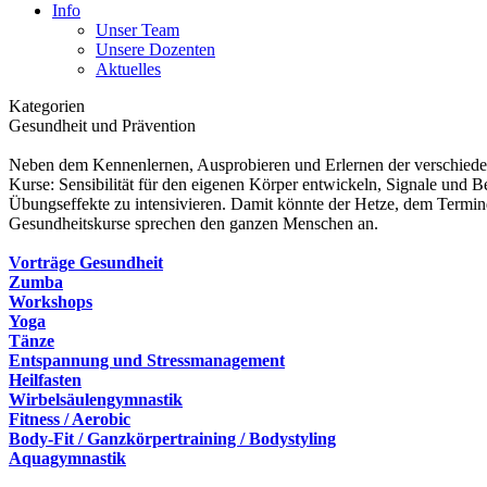
Info
Unser Team
Unsere Dozenten
Aktuelles
Kategorien
Gesundheit und Prävention
Neben dem Kennenlernen, Ausprobieren und Erlernen der verschieden
Kurse: Sensibilität für den eigenen Körper entwickeln, Signale und 
Übungseffekte zu intensivieren. Damit könnte der Hetze, dem Termi
Gesundheitskurse sprechen den ganzen Menschen an.
Vorträge Gesundheit
Zumba
Workshops
Yoga
Tänze
Entspannung und Stressmanagement
Heilfasten
Wirbelsäulengymnastik
Fitness / Aerobic
Body-Fit / Ganzkörpertraining / Bodystyling
Aquagymnastik