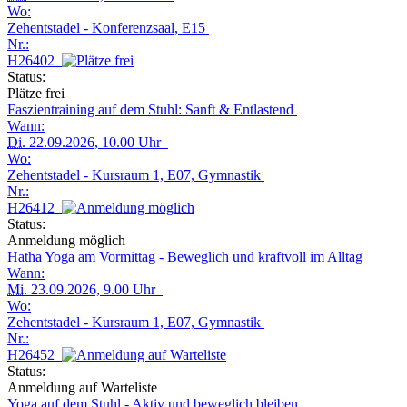
Wo:
Zehentstadel - Konferenzsaal, E15
Nr.:
H26402
Status:
Plätze frei
Faszientraining auf dem Stuhl: Sanft & Entlastend
Wann:
Di.
22.09.2026, 10.00 Uhr
Wo:
Zehentstadel - Kursraum 1, E07, Gymnastik
Nr.:
H26412
Status:
Anmeldung möglich
Hatha Yoga am Vormittag - Beweglich und kraftvoll im Alltag
Wann:
Mi.
23.09.2026, 9.00 Uhr
Wo:
Zehentstadel - Kursraum 1, E07, Gymnastik
Nr.:
H26452
Status:
Anmeldung auf Warteliste
Yoga auf dem Stuhl - Aktiv und beweglich bleiben