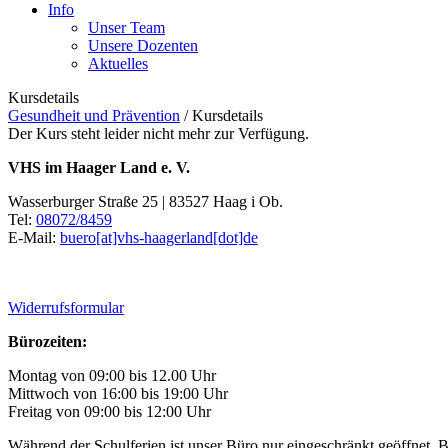
Info
Unser Team
Unsere Dozenten
Aktuelles
Kursdetails
Gesundheit und Prävention
/
Kursdetails
Der Kurs steht leider nicht mehr zur Verfügung.
VHS im Haager Land e. V.
Wasserburger Straße 25 | 83527 Haag i Ob.
Tel:
08072/8459
E-Mail:
buero[at]vhs-haagerland[dot]de
Widerrufsformular
Bürozeiten:
Montag von 09:00 bis 12.00 Uhr
Mittwoch von 16:00 bis 19:00 Uhr
Freitag von 09:00 bis 12:00 Uhr
Während der Schulferien ist unser Büro nur eingeschränkt geöffnet. B