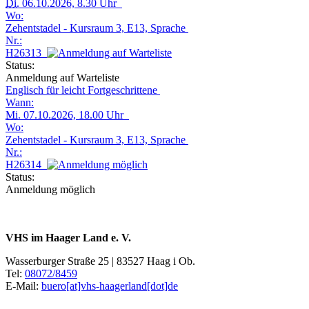
Di.
06.10.2026, 8.30 Uhr
Wo:
Zehentstadel - Kursraum 3, E13, Sprache
Nr.:
H26313
Status:
Anmeldung auf Warteliste
Englisch für leicht Fortgeschrittene
Wann:
Mi.
07.10.2026, 18.00 Uhr
Wo:
Zehentstadel - Kursraum 3, E13, Sprache
Nr.:
H26314
Status:
Anmeldung möglich
VHS im Haager Land e. V.
Wasserburger Straße 25 | 83527 Haag i Ob.
Tel:
08072/8459
E-Mail:
buero[at]vhs-haagerland[dot]de